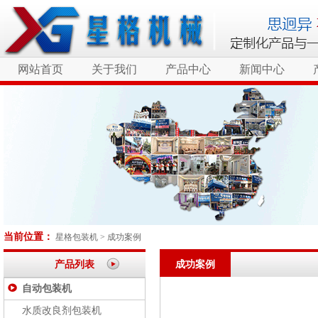
网站首页
关于我们
产品中心
新闻中心
当前位置：
星格包装机
>
成功案例
产品列表
成功案例
自动包装机
水质改良剂包装机