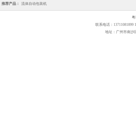
推荐产品：
流体自动包装机
粤I
联系电话：13711081899 
地址：广州市南沙区东